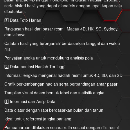
serta histori hasil yang dapat dianalisis dengan tepat kapan saja
dibutuhkan.
1️⃣ Data Toto Harian
Ringkasan hasil dari pasar resmi: Macau 4D, HK, SG, Sydney,
dan lainnya
Catatan hasil yang terorganisir berdasarkan tanggal dan waktu
rilis
Penyajian angka untuk mendukung analisis pola
2️⃣ Dokumentasi Hadiah Tertinggi
Informasi lengkap mengenai hadiah resmi untuk 4D, 3D, dan 2D
Grafik perkembangan hadiah serta perbandingan antar pasar
Tampilan visual dalam bentuk tabel dan statistik angka
3️⃣ Informasi dan Arsip Data
Data diatur dengan rapi berdasarkan bulan dan tahun
Ideal untuk referensi jangka panjang
Pembaharuan dilakukan secara rutin sesuai dengan rilis resmi