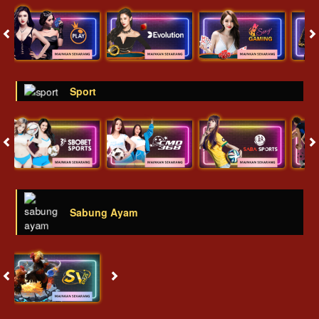
Sport
Sabung Ayam