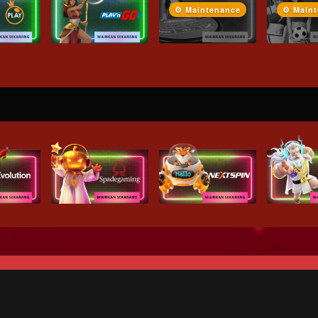
⚙ Maintenance
⚙ Main