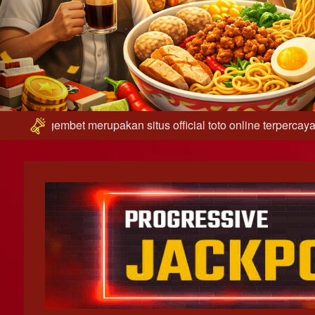
Agembet merupakan situs official toto online terpercaya d