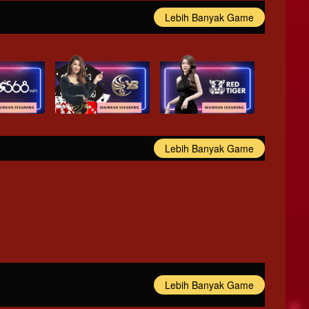
Lebih Banyak Game
Lebih Banyak Game
Lebih Banyak Game