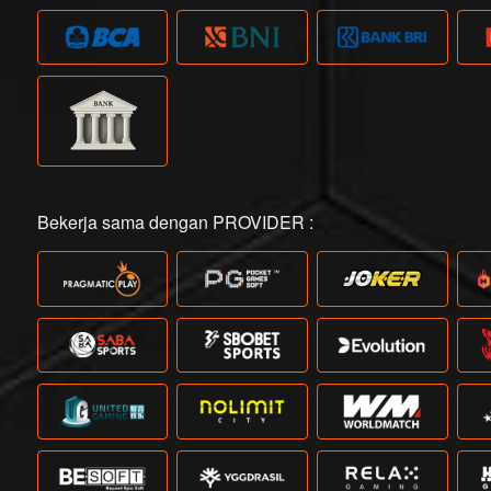
Bekerja sama dengan PROVIDER :