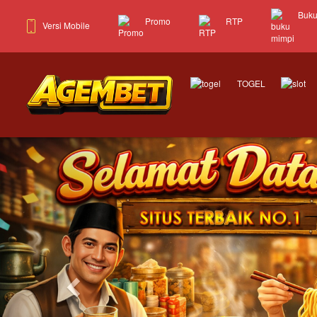
Buku
Promo
RTP
Versi Mobile
TOGEL
Previous