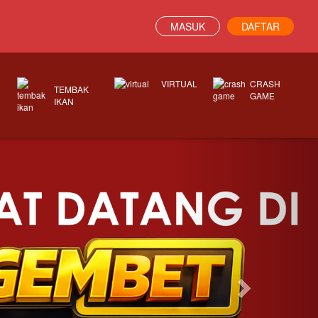
MASUK
DAFTAR
VIRTUAL
CRASH
TEMBAK
GAME
IKAN
Next