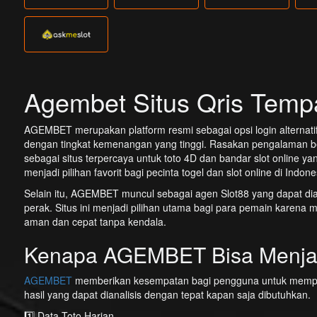
Agembet Situs Qris Temp
AGEMBET merupakan platform resmi sebagai opsi login alternati
dengan tingkat kemenangan yang tinggi. Rasakan pengalaman 
sebagai situs terpercaya untuk toto 4D dan bandar slot online y
menjadi pilihan favorit bagi pecinta togel dan slot online di Indone
Selain itu, AGEMBET muncul sebagai agen Slot88 yang dapat di
perak. Situs ini menjadi pilihan utama bagi para pemain karen
aman dan cepat tanpa kendala.
Kenapa AGEMBET Bisa Menjad
AGEMBET
memberikan kesempatan bagi pengguna untuk memperol
hasil yang dapat dianalisis dengan tepat kapan saja dibutuhkan.
1️⃣ Data Toto Harian