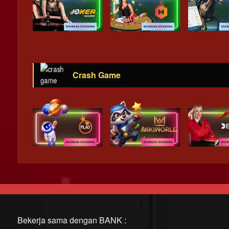
Crash Game
Bekerja sama dengan BANK :