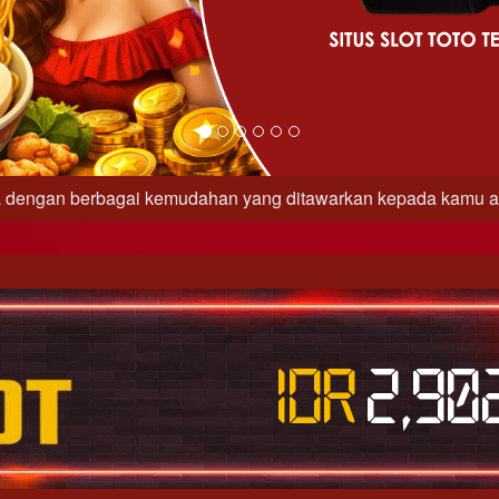
engan berbagai kemudahan yang ditawarkan kepada kamu agar b
IDR
2,90