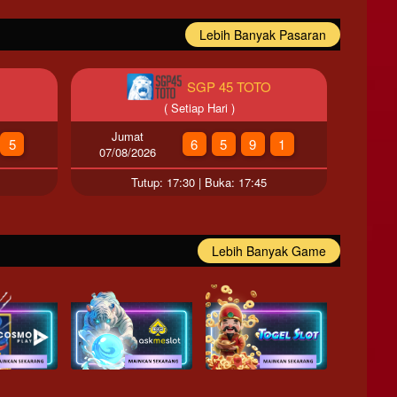
Lebih Banyak Pasaran
SGP 45 TOTO
( Setiap Hari )
Jumat
5
6
5
9
1
07/08/2026
Tutup: 17:30 | Buka: 17:45
Lebih Banyak Game