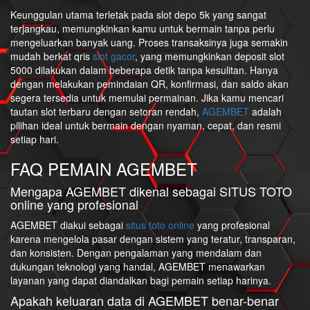
Keunggulan utama terletak pada slot depo 5k yang sangat
terjangkau, memungkinkan kamu untuk bermain tanpa perlu
mengeluarkan banyak uang. Proses transaksinya juga semakin
mudah berkat qris
slot gacor
, yang memungkinkan deposit slot
5000 dilakukan dalam beberapa detik tanpa kesulitan. Hanya
dengan melakukan pemindaian QR, konfirmasi, dan saldo akan
segera tersedia untuk memulai permainan. Jika kamu mencari
tautan slot terbaru dengan setoran rendah,
AGEMBET
adalah
pilihan ideal untuk bermain dengan nyaman, cepat, dan resmi
setiap hari.
FAQ PEMAIN AGEMBET
Mengapa AGEMBET dikenal sebagai SITUS TOTO
online yang profesional
AGEMBET diakui sebagai
situs toto online
yang profesional
karena mengelola pasar dengan sistem yang teratur, transparan,
dan konsisten. Dengan pengalaman yang mendalam dan
dukungan teknologi yang handal, AGEMBET menawarkan
layanan yang dapat diandalkan bagi pemain setiap harinya.
Apakah keluaran data di AGEMBET benar-benar