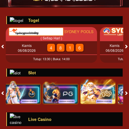
Togel
SYDNEY POOLS
( Setiap Hari )
( 
Kamis
Kamis
4
8
1
6
06/08/2026
06/08/2026
Tutup: 13:30 | Buka: 14:00
Tutup: 
Slot
Live Casino