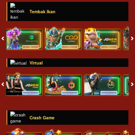
Tembak Ikan
Virtual
Crash Game