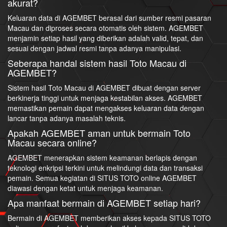
akurat?
Keluaran data di AGEMBET berasal dari sumber resmi pasaran
Macau dan diproses secara otomatis oleh sistem. AGEMBET
menjamin setiap hasil yang diberikan adalah valid, tepat, dan
sesuai dengan jadwal resmi tanpa adanya manipulasi.
Seberapa handal sistem hasil Toto Macau di
AGEMBET?
Sistem hasil Toto Macau di AGEMBET dibuat dengan server
berkinerja tinggi untuk menjaga kestabilan akses. AGEMBET
memastikan pemain dapat mengakses keluaran data dengan
lancar tanpa adanya masalah teknis.
Apakah AGEMBET aman untuk bermain Toto
Macau secara online?
AGEMBET menerapkan sistem keamanan berlapis dengan
teknologi enkripsi terkini untuk melindungi data dan transaksi
pemain. Semua kegiatan di SITUS TOTO online AGEMBET
diawasi dengan ketat untuk menjaga keamanan.
Apa manfaat bermain di AGEMBET setiap hari?
Bermain di AGEMBET memberikan akses kepada SITUS TOTO