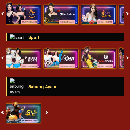
Sport
Sabung Ayam