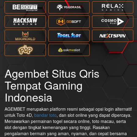
Agembet Situs Qris
Tempat Gaming
Indonesia
AGEMBET merupakan platform resmi sebagai opsi login alternatif
untuk Toto 4D,
bandar toto
, dan slot online yang dapat dipercaya.
Menawarkan permainan togel secara online, toto macau, serta
slot dengan tingkat kemenangan yang tinggi. Rasakan
pengalaman bermain yang aman, nyaman, dan cepat bersama