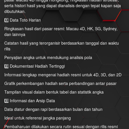
serta histori hasil yang dapat dianalisis dengan tepat kapan saja
dibutuhkan.
1️⃣ Data Toto Harian
Ringkasan hasil dari pasar resmi: Macau 4D, HK, SG, Sydney,
dan lainnya
Catatan hasil yang terorganisir berdasarkan tanggal dan waktu
rilis
Penyajian angka untuk mendukung analisis pola
2️⃣ Dokumentasi Hadiah Tertinggi
Informasi lengkap mengenai hadiah resmi untuk 4D, 3D, dan 2D
Grafik perkembangan hadiah serta perbandingan antar pasar
Tampilan visual dalam bentuk tabel dan statistik angka
3️⃣ Informasi dan Arsip Data
Data diatur dengan rapi berdasarkan bulan dan tahun
Ideal untuk referensi jangka panjang
Pembaharuan dilakukan secara rutin sesuai dengan rilis resmi