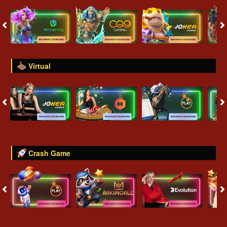
Virtual
Crash Game