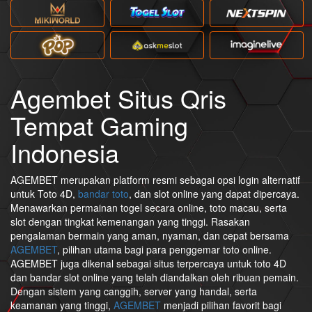
Agembet Situs Qris
Tempat Gaming
Indonesia
AGEMBET merupakan platform resmi sebagai opsi login alternatif
untuk Toto 4D,
bandar toto
, dan slot online yang dapat dipercaya.
Menawarkan permainan togel secara online, toto macau, serta
slot dengan tingkat kemenangan yang tinggi. Rasakan
pengalaman bermain yang aman, nyaman, dan cepat bersama
AGEMBET
, pilihan utama bagi para penggemar toto online.
AGEMBET juga dikenal sebagai situs terpercaya untuk toto 4D
dan bandar slot online yang telah diandalkan oleh ribuan pemain.
Dengan sistem yang canggih, server yang handal, serta
keamanan yang tinggi,
AGEMBET
menjadi pilihan favorit bagi