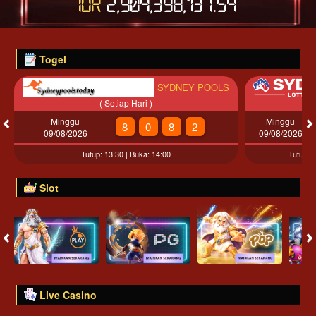
IDR
2,904,398,143.54
Togel
SYDNEY POOLS
( Setiap Hari )
( 
Minggu
Minggu
8
0
8
2
09/08/2026
09/08/2026
Tutup: 13:30 | Buka: 14:00
Tutup: 
Slot
Live Casino