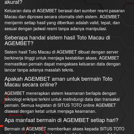
akurat?
Keluaran data di AGEMBET berasal dari sumber resmi pasaran
Macau dan diproses secara otomatis oleh sistem. AGEMBET
menjamin setiap hasil yang diberikan adalah valid, tepat, dan
sesuai dengan jadwal resmi tanpa adanya manipulasi.
Seberapa handal sistem hasil Toto Macau di
AGEMBET?
Sistem hasil Toto Macau di AGEMBET dibuat dengan server
berkinerja tinggi untuk menjaga kestabilan akses. AGEMBET
memastikan pemain dapat mengakses keluaran data dengan
lancar tanpa adanya masalah teknis.
Apakah AGEMBET aman untuk bermain Toto
Macau secara online?
AGEMBET menerapkan sistem keamanan berlapis dengan
teknologi enkripsi terkini untuk melindungi data dan transaksi
pemain. Semua kegiatan di SITUS TOTO online AGEMBET
diawasi dengan ketat untuk menjaga keamanan.
Apa manfaat bermain di AGEMBET setiap hari?
Bermain di AGEMBET memberikan akses kepada SITUS TOTO