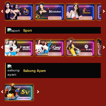
Sport
Sabung Ayam