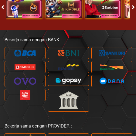
Bekerja sama dengan BANK :
Bekerja sama dengan PROVIDER :