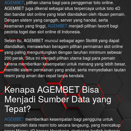
AGEMBET
, pilihan utama bagi para penggemar toto online.
AGEMBET juga dikenal sebagai situs terpercaya untuk toto 4D
dan bandar slot online yang telah diandalkan oleh ribuan pemain.
Dengan sistem yang canggih, server yang handal, serta
keamanan yang tinggi,
AGEMBET
menjadi pilihan favorit bagi
pecinta togel dan slot online di Indonesia.
Selain itu, AGEMBET muncul sebagai agen Slot88 yang dapat
diandalkan, menawarkan beragam pilihan permainan slot online
yang paling menguntungkan dengan taruhan minimum sebesar
200 perak. Situs ini menjadi pilihan utama bagi para pemain
karena memberikan kesempatan untuk menang yang lebih besar,
memiliki sistem permainan yang andal, serta menyediakan tautan
resmi yang aman dan cepat tanpa kendala.
Kenapa AGEMBET Bisa
Menjadi Sumber Data yang
Tepat?
AGEMBET
memberikan kesempatan bagi pengguna untuk
memperoleh data resmi toto secara langsung, yang mencakup
pasar Macau 4D hingga Hongkong, ringkasan hadiah terbesar,