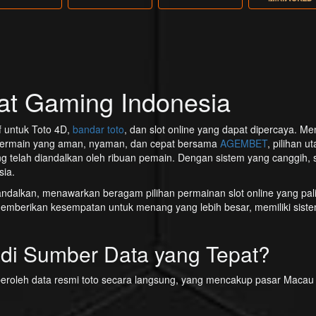
at Gaming Indonesia
f untuk Toto 4D,
bandar toto
, dan slot online yang dapat dipercaya. Me
bermain yang aman, nyaman, dan cepat bersama
AGEMBET
, pilihan 
ang telah diandalkan oleh ribuan pemain. Dengan sistem yang canggih,
sia.
andalkan, menawarkan beragam pilihan permainan slot online yang 
a memberikan kesempatan untuk menang yang lebih besar, memiliki sis
i Sumber Data yang Tepat?
eh data resmi toto secara langsung, yang mencakup pasar Macau 4D 