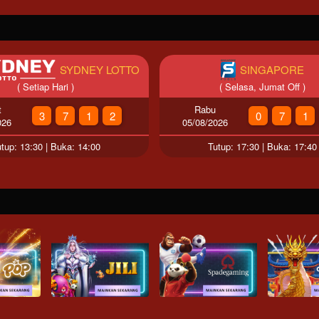
SYDNEY LOTTO
SINGAPORE
( Setiap Hari )
( Selasa, Jumat Off )
t
Rabu
3
7
1
2
0
7
1
026
05/08/2026
tup: 13:30 | Buka: 14:00
Tutup: 17:30 | Buka: 17:40