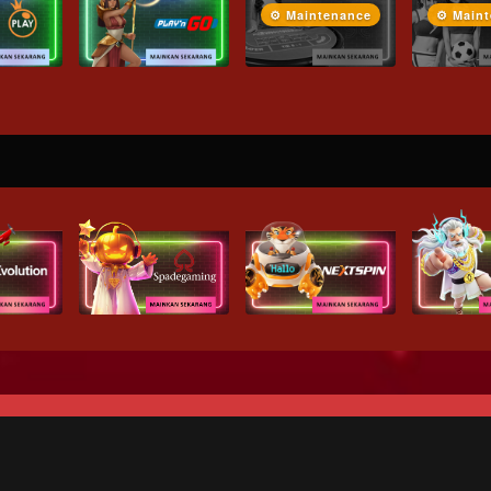
⚙ Maintenance
⚙ Main