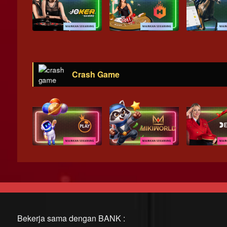
Crash Game
Bekerja sama dengan BANK :