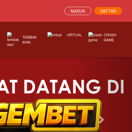
MASUK
DAFTAR
VIRTUAL
CRASH
TEMBAK
GAME
IKAN
Next