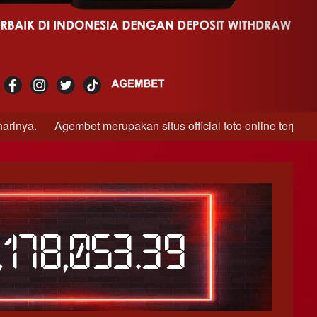
.
Agembet merupakan situs official toto online terpercaya
,178,068.99