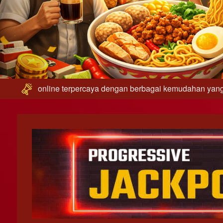
l toto online terpercaya dengan berbagai kemudahan yang dit