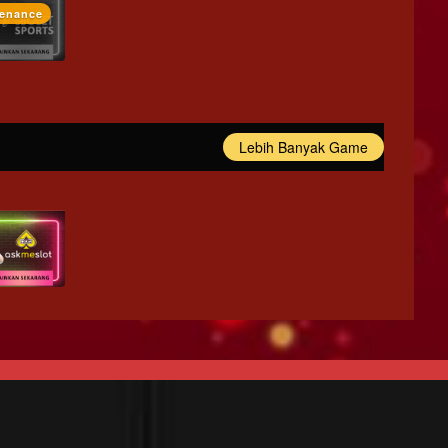
tenance
Lebih Banyak Game