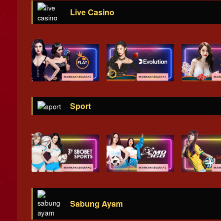
Live Casino
Sport
Sabung Ayam