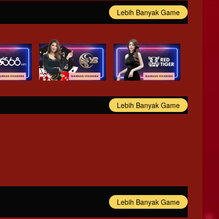
Lebih Banyak Game
Lebih Banyak Game
Lebih Banyak Game