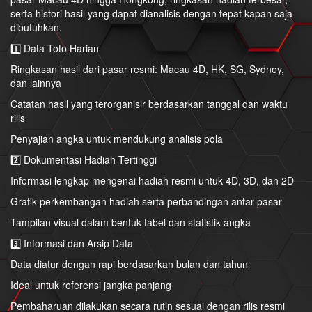
serta histori hasil yang dapat dianalisis dengan tepat kapan saja
dibutuhkan.
1️⃣ Data Toto Harian
Ringkasan hasil dari pasar resmi: Macau 4D, HK, SG, Sydney,
dan lainnya
Catatan hasil yang terorganisir berdasarkan tanggal dan waktu
rilis
Penyajian angka untuk mendukung analisis pola
2️⃣ Dokumentasi Hadiah Tertinggi
Informasi lengkap mengenai hadiah resmi untuk 4D, 3D, dan 2D
Grafik perkembangan hadiah serta perbandingan antar pasar
Tampilan visual dalam bentuk tabel dan statistik angka
3️⃣ Informasi dan Arsip Data
Data diatur dengan rapi berdasarkan bulan dan tahun
Ideal untuk referensi jangka panjang
Pembaharuan dilakukan secara rutin sesuai dengan rilis resmi