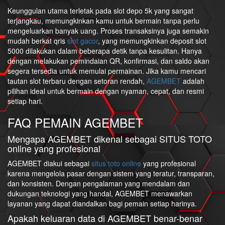
Keunggulan utama terletak pada slot depo 5k yang sangat
terjangkau, memungkinkan kamu untuk bermain tanpa perlu
mengeluarkan banyak uang. Proses transaksinya juga semakin
mudah berkat qris
slot gacor
, yang memungkinkan deposit slot
5000 dilakukan dalam beberapa detik tanpa kesulitan. Hanya
dengan melakukan pemindaian QR, konfirmasi, dan saldo akan
segera tersedia untuk memulai permainan. Jika kamu mencari
tautan slot terbaru dengan setoran rendah,
AGEMBET
adalah
pilihan ideal untuk bermain dengan nyaman, cepat, dan resmi
setiap hari.
FAQ PEMAIN AGEMBET
Mengapa AGEMBET dikenal sebagai SITUS TOTO
online yang profesional
AGEMBET diakui sebagai
situs toto online
yang profesional
karena mengelola pasar dengan sistem yang teratur, transparan,
dan konsisten. Dengan pengalaman yang mendalam dan
dukungan teknologi yang handal, AGEMBET menawarkan
layanan yang dapat diandalkan bagi pemain setiap harinya.
Apakah keluaran data di AGEMBET benar-benar