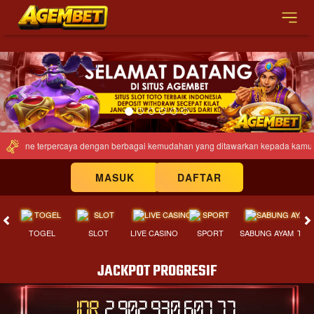
Previous
Nex
o online terpercaya dengan berbagai kemudahan yang ditawarkan kepada kamu aga
MASUK
DAFTAR
TOGEL
SLOT
LIVE CASINO
SPORT
SABUNG AYAM
TEM
JACKPOT PROGRESIF
IDR
2,902,930,616.53