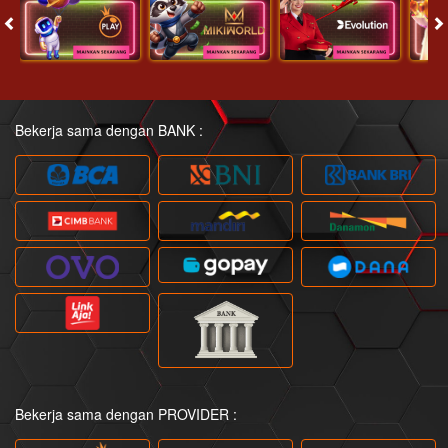
Bekerja sama dengan BANK :
Bekerja sama dengan PROVIDER :