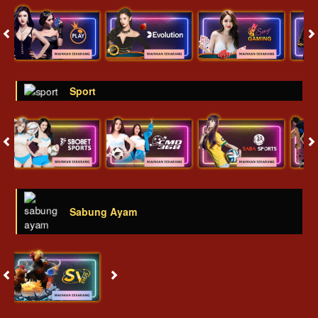
Sport
Sabung Ayam