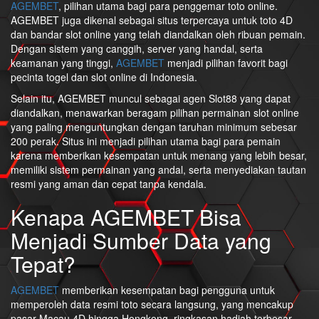
AGEMBET
, pilihan utama bagi para penggemar toto online.
AGEMBET juga dikenal sebagai situs terpercaya untuk toto 4D
dan bandar slot online yang telah diandalkan oleh ribuan pemain.
Dengan sistem yang canggih, server yang handal, serta
keamanan yang tinggi,
AGEMBET
menjadi pilihan favorit bagi
pecinta togel dan slot online di Indonesia.
Selain itu, AGEMBET muncul sebagai agen Slot88 yang dapat
diandalkan, menawarkan beragam pilihan permainan slot online
yang paling menguntungkan dengan taruhan minimum sebesar
200 perak. Situs ini menjadi pilihan utama bagi para pemain
karena memberikan kesempatan untuk menang yang lebih besar,
memiliki sistem permainan yang andal, serta menyediakan tautan
resmi yang aman dan cepat tanpa kendala.
Kenapa AGEMBET Bisa
Menjadi Sumber Data yang
Tepat?
AGEMBET
memberikan kesempatan bagi pengguna untuk
memperoleh data resmi toto secara langsung, yang mencakup
pasar Macau 4D hingga Hongkong, ringkasan hadiah terbesar,