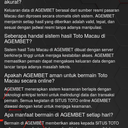
akurat?
Keluaran data di AGEMBET berasal dari sumber resmi pasaran
Macau dan diproses secara otomatis oleh sistem. AGEMBET
menjamin setiap hasil yang diberikan adalah valid, tepat, dan
sesuai dengan jadwal resmi tanpa adanya manipulasi.
Seberapa handal sistem hasil Toto Macau di
AGEMBET?
Sistem hasil Toto Macau di AGEMBET dibuat dengan server
berkinerja tinggi untuk menjaga kestabilan akses. AGEMBET
memastikan pemain dapat mengakses keluaran data dengan
lancar tanpa adanya masalah teknis.
Apakah AGEMBET aman untuk bermain Toto
Macau secara online?
AGEMBET menerapkan sistem keamanan berlapis dengan
teknologi enkripsi terkini untuk melindungi data dan transaksi
pemain. Semua kegiatan di SITUS TOTO online AGEMBET
diawasi dengan ketat untuk menjaga keamanan.
Apa manfaat bermain di AGEMBET setiap hari?
Bermain di AGEMBET memberikan akses kepada SITUS TOTO