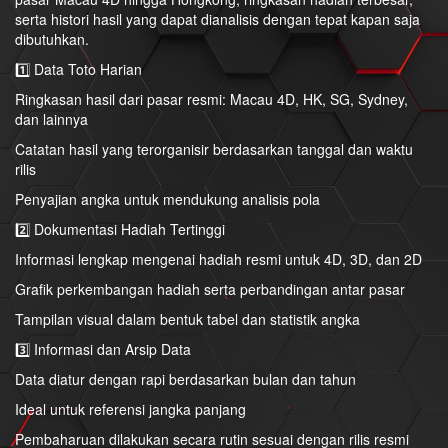
serta histori hasil yang dapat dianalisis dengan tepat kapan saja
dibutuhkan.
1️⃣ Data Toto Harian
Ringkasan hasil dari pasar resmi: Macau 4D, HK, SG, Sydney,
dan lainnya
Catatan hasil yang terorganisir berdasarkan tanggal dan waktu
rilis
Penyajian angka untuk mendukung analisis pola
2️⃣ Dokumentasi Hadiah Tertinggi
Informasi lengkap mengenai hadiah resmi untuk 4D, 3D, dan 2D
Grafik perkembangan hadiah serta perbandingan antar pasar
Tampilan visual dalam bentuk tabel dan statistik angka
3️⃣ Informasi dan Arsip Data
Data diatur dengan rapi berdasarkan bulan dan tahun
Ideal untuk referensi jangka panjang
Pembaharuan dilakukan secara rutin sesuai dengan rilis resmi