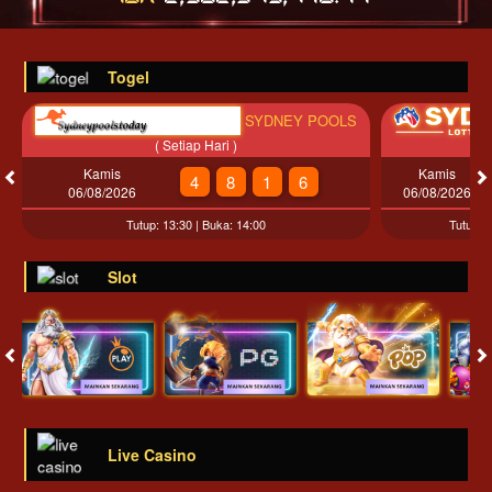
Togel
SYDNEY POOLS
( Setiap Hari )
( 
Kamis
Kamis
4
8
1
6
06/08/2026
06/08/2026
Tutup: 13:30 | Buka: 14:00
Tutup: 
Slot
Live Casino