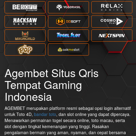
Agembet Situs Qris
Tempat Gaming
Indonesia
AGEMBET merupakan platform resmi sebagai opsi login alternatif
untuk Toto 4D,
bandar toto
, dan slot online yang dapat dipercaya.
Menawarkan permainan togel secara online, toto macau, serta
slot dengan tingkat kemenangan yang tinggi. Rasakan
pengalaman bermain yang aman, nyaman, dan cepat bersama