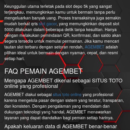
Keunggulan utama terletak pada slot depo 5k yang sangat
terjangkau, memungkinkan kamu untuk bermain tanpa perlu
mengeluarkan banyak uang. Proses transaksinya juga semakin
mudah berkat qris
slot gacor
, yang memungkinkan deposit slot
5000 dilakukan dalam beberapa detik tanpa kesulitan. Hanya
dengan melakukan pemindaian QR, konfirmasi, dan saldo akan
segera tersedia untuk memulai permainan. Jika kamu mencari
tautan slot terbaru dengan setoran rendah,
AGEMBET
adalah
pilihan ideal untuk bermain dengan nyaman, cepat, dan resmi
setiap hari.
FAQ PEMAIN AGEMBET
Mengapa AGEMBET dikenal sebagai SITUS TOTO
online yang profesional
AGEMBET diakui sebagai
situs toto online
yang profesional
karena mengelola pasar dengan sistem yang teratur, transparan,
dan konsisten. Dengan pengalaman yang mendalam dan
dukungan teknologi yang handal, AGEMBET menawarkan
layanan yang dapat diandalkan bagi pemain setiap harinya.
Apakah keluaran data di AGEMBET benar-benar