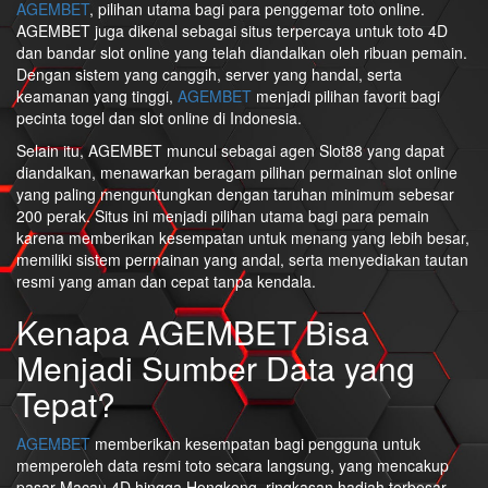
AGEMBET
, pilihan utama bagi para penggemar toto online.
AGEMBET juga dikenal sebagai situs terpercaya untuk toto 4D
dan bandar slot online yang telah diandalkan oleh ribuan pemain.
Dengan sistem yang canggih, server yang handal, serta
keamanan yang tinggi,
AGEMBET
menjadi pilihan favorit bagi
pecinta togel dan slot online di Indonesia.
Selain itu, AGEMBET muncul sebagai agen Slot88 yang dapat
diandalkan, menawarkan beragam pilihan permainan slot online
yang paling menguntungkan dengan taruhan minimum sebesar
200 perak. Situs ini menjadi pilihan utama bagi para pemain
karena memberikan kesempatan untuk menang yang lebih besar,
memiliki sistem permainan yang andal, serta menyediakan tautan
resmi yang aman dan cepat tanpa kendala.
Kenapa AGEMBET Bisa
Menjadi Sumber Data yang
Tepat?
AGEMBET
memberikan kesempatan bagi pengguna untuk
memperoleh data resmi toto secara langsung, yang mencakup
pasar Macau 4D hingga Hongkong, ringkasan hadiah terbesar,