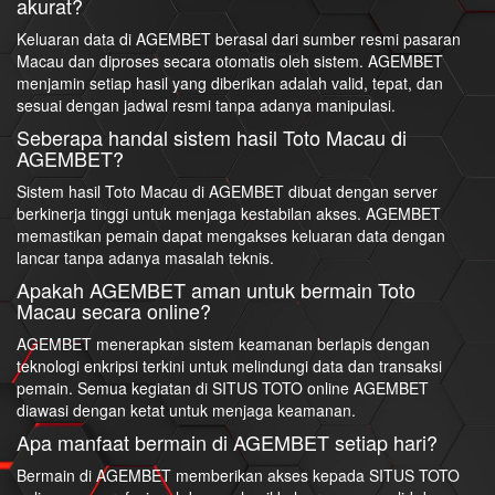
akurat?
Keluaran data di AGEMBET berasal dari sumber resmi pasaran
Macau dan diproses secara otomatis oleh sistem. AGEMBET
menjamin setiap hasil yang diberikan adalah valid, tepat, dan
sesuai dengan jadwal resmi tanpa adanya manipulasi.
Seberapa handal sistem hasil Toto Macau di
AGEMBET?
Sistem hasil Toto Macau di AGEMBET dibuat dengan server
berkinerja tinggi untuk menjaga kestabilan akses. AGEMBET
memastikan pemain dapat mengakses keluaran data dengan
lancar tanpa adanya masalah teknis.
Apakah AGEMBET aman untuk bermain Toto
Macau secara online?
AGEMBET menerapkan sistem keamanan berlapis dengan
teknologi enkripsi terkini untuk melindungi data dan transaksi
pemain. Semua kegiatan di SITUS TOTO online AGEMBET
diawasi dengan ketat untuk menjaga keamanan.
Apa manfaat bermain di AGEMBET setiap hari?
Bermain di AGEMBET memberikan akses kepada SITUS TOTO