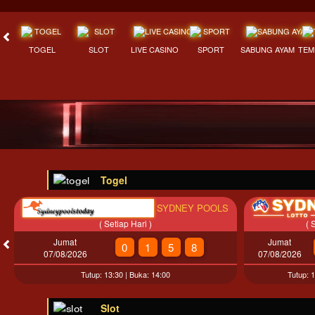
TOGEL
SLOT
LIVE CASINO
SPORT
SABUNG AYAM
TEM
Togel
SYDNEY POOLS
( Setiap Hari )
( 
Jumat
Jumat
0
1
5
8
07/08/2026
07/08/2026
Tutup: 13:30 | Buka: 14:00
Tutup: 
Slot