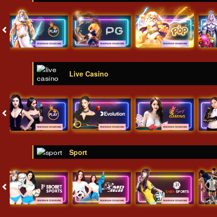
Live Casino
Sport