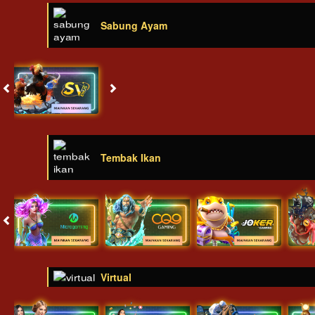
Sabung Ayam
Tembak Ikan
Virtual