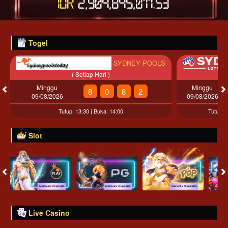
IDR
2,904,845,017.53
Togel
SYDNEY POOLS
( Setiap Hari )
( 
Minggu
Minggu
8
0
8
2
09/08/2026
09/08/2026
Tutup: 13:30 | Buka: 14:00
Tutup: 
Slot
Live Casino