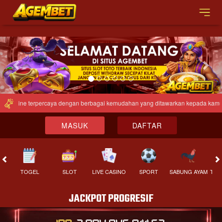
Previous
Nex
to online terpercaya dengan berbagai kemudahan yang ditawarkan kepada kamu ag
MASUK
DAFTAR
TOGEL
SLOT
LIVE CASINO
SPORT
SABUNG AYAM
TEM
JACKPOT PROGRESIF