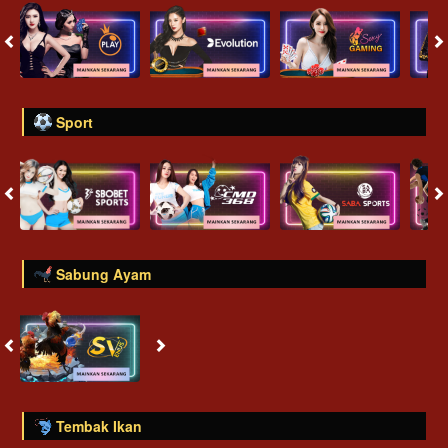
Sport
Sabung Ayam
Tembak Ikan