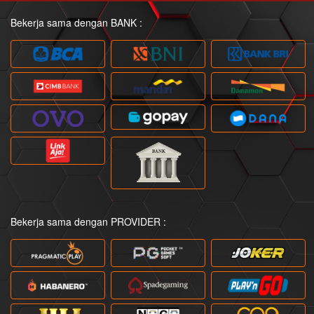
Bekerja sama dengan BANK :
Bekerja sama dengan PROVIDER :