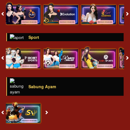
Sport
Sabung Ayam