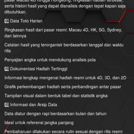
serta histori hasil yang dapat dianalisis dengan tepat kapan saja
dibutuhkan.
1️⃣ Data Toto Harian
Ringkasan hasil dari pasar resmi: Macau 4D, HK, SG, Sydney,
dan lainnya
Catatan hasil yang terorganisir berdasarkan tanggal dan waktu
rilis
Penyajian angka untuk mendukung analisis pola
2️⃣ Dokumentasi Hadiah Tertinggi
Informasi lengkap mengenai hadiah resmi untuk 4D, 3D, dan 2D
Grafik perkembangan hadiah serta perbandingan antar pasar
Tampilan visual dalam bentuk tabel dan statistik angka
3️⃣ Informasi dan Arsip Data
Data diatur dengan rapi berdasarkan bulan dan tahun
Ideal untuk referensi jangka panjang
Pembaharuan dilakukan secara rutin sesuai dengan rilis resmi