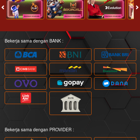
Bekerja sama dengan BANK :
Bekerja sama dengan PROVIDER :