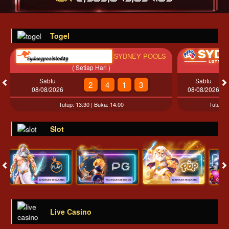
Togel
SYDNEY POOLS
( Setiap Hari )
( 
Sabtu
Sabtu
2
4
1
3
08/08/2026
08/08/2026
Tutup: 13:30 | Buka: 14:00
Tutup: 
Slot
Live Casino