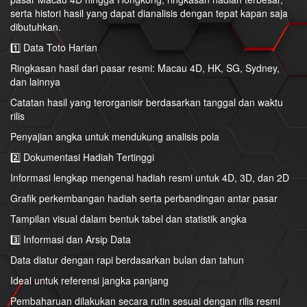
serta histori hasil yang dapat dianalisis dengan tepat kapan saja
dibutuhkan.
1️⃣ Data Toto Harian
Ringkasan hasil dari pasar resmi: Macau 4D, HK, SG, Sydney,
dan lainnya
Catatan hasil yang terorganisir berdasarkan tanggal dan waktu
rilis
Penyajian angka untuk mendukung analisis pola
2️⃣ Dokumentasi Hadiah Tertinggi
Informasi lengkap mengenai hadiah resmi untuk 4D, 3D, dan 2D
Grafik perkembangan hadiah serta perbandingan antar pasar
Tampilan visual dalam bentuk tabel dan statistik angka
3️⃣ Informasi dan Arsip Data
Data diatur dengan rapi berdasarkan bulan dan tahun
Ideal untuk referensi jangka panjang
Pembaharuan dilakukan secara rutin sesuai dengan rilis resmi