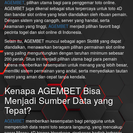
AGEMBET
, pilihan utama bagi para penggemar toto online.
AGEMBET juga dikenal sebagai situs terpercaya untuk toto 4D
dan bandar slot online yang telah diandalkan oleh ribuan pemain.
Dengan sistem yang canggih, server yang handal, serta
keamanan yang tinggi,
AGEMBET
menjadi pilihan favorit bagi
pecinta togel dan slot online di Indonesia.
Selain itu, AGEMBET muncul sebagai agen Slot88 yang dapat
diandalkan, menawarkan beragam pilihan permainan slot online
yang paling menguntungkan dengan taruhan minimum sebesar
200 perak. Situs ini menjadi pilihan utama bagi para pemain
karena memberikan kesempatan untuk menang yang lebih besar,
memiliki sistem permainan yang andal, serta menyediakan tautan
resmi yang aman dan cepat tanpa kendala.
Kenapa AGEMBET Bisa
Menjadi Sumber Data yang
Tepat?
AGEMBET
memberikan kesempatan bagi pengguna untuk
memperoleh data resmi toto secara langsung, yang mencakup
pasar Macau 4D hingga Hongkong, ringkasan hadiah terbesar,